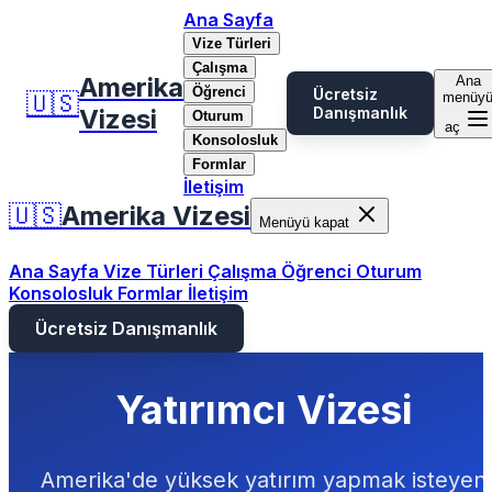
Ana Sayfa
Vize Türleri
Çalışma
Amerika
Ana
Öğrenci
Ücretsiz
🇺🇸
menüy
Vizesi
Danışmanlık
Oturum
aç
Konsolosluk
Formlar
İletişim
🇺🇸
Amerika Vizesi
Menüyü kapat
Ana Sayfa
Vize Türleri
Çalışma
Öğrenci
Oturum
Konsolosluk
Formlar
İletişim
Ücretsiz Danışmanlık
Yatırımcı Vizesi
Amerika'de yüksek yatırım yapmak isteyen