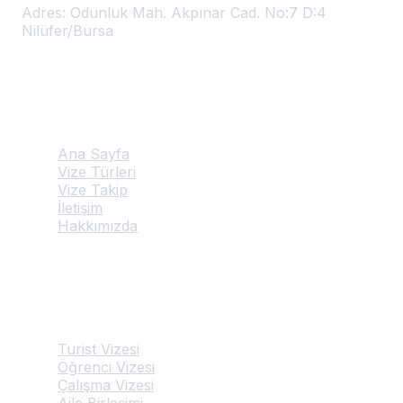
Adres:
Odunluk Mah. Akpınar Cad. No:7 D:4
Nilüfer/Bursa
Hızlı Linkler
Ana Sayfa
Vize Türleri
Vize Takip
İletişim
Hakkımızda
Hizmetlerimiz
Turist Vizesi
Öğrenci Vizesi
Çalışma Vizesi
Aile Birleşimi