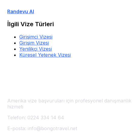
Uzman ekibimizle görüşün, size özel çözümler sunalım.
Randevu Al
İlgili Vize Türleri
Girişimci Vizesi
Girişim Vizesi
Yenilikçi Vizesi
Küresel Yetenek Vizesi
Amerika Vize Başvuru Merkezi
🇺🇸
Bursa'da Amerika Vizesi
Amerika vize başvuruları için profesyonel danışmanlık
hizmeti
Telefon:
0224 334 14 64
E-posta:
info@bongotravel.net